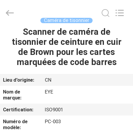
2026
EYE
Poker
Cheat
Center.
Caméra de tisonnier
All
Rights
Reserved.
Scanner de caméra de
APERÇU
tisonnier de ceinture en cuir
PRODUITS
de Brown pour les cartes
marquées de code barres
A
PROPOS
Lieu d'origine:
CN
DE
Nom de
EYE
NOUS
marque:
Certification:
ISO9001
VISITE
Numéro de
PC-003
D'USINE
modèle: