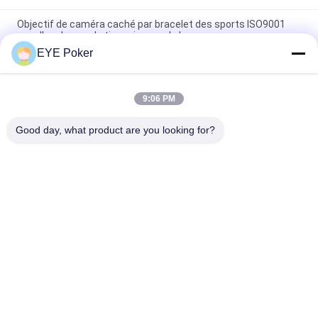
Objectif de caméra caché par bracelet des sports ISO9001
pour l'analyseur de tisonnier vers le bas
EYE Poker
Caméra de fraude de tisonnier cachée par chargeur portatif
de banque de puissance de dispositifs de tisonnier d'Akk CVK
9:06 PM
Balayage infrarouge de tisonnier d'espion de clé de voiture de
Toyota de caméra de la distance 35cm Keyfob
Good day, what product are you looking for?
Catégories populaires
Tous
Cartes De Jeu 
Verres De Contact 
Marquées
Marqués De Cartes
Analyseur De 
Caméra De Tisonnier
Tisonnier
Système De Fraude 
Dispositif De Fraude 
De Baccara
De Matrices