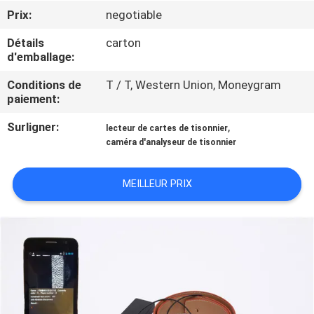
Prix:
negotiable
CONTRÔLE
Détails
carton
DE
d'emballage:
LA
Conditions de
T / T, Western Union, Moneygram
paiement:
QUALITÉ
Surligner:
,
lecteur de cartes de tisonnier
caméra d'analyseur de tisonnier
CONTACT
MEILLEUR PRIX
DEMANDE
DE
SOUMISSION
PLAN
DU