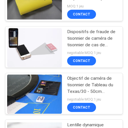
de fraude de tisonnier
MOQ:1 jeu
SITE
CONTACT
PRIVACY
Dispositifs de fraude de
POLICY
tisonnier de caméra de
tisonnier de cas de
puissance d'iPhone 6
negotiable MOQ:1 jeu
pour le système
CONTACT
d'analyseur de tisonnier
Objectif de caméra de
tisonnier de Tableau du
Texas/30 - 50cm
distancent les dispositifs
negotiable MOQ:1 jeu
de fraude de tisonnier
CONTACT
Lentille dynamique