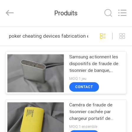
2026
EYE
Poker
Produits
Cheat
Center.
All
Rights
Reserved.
APERÇU
poker cheating devices fabrication en ligne
PRODUITS
Samsung actionnent les
dispositifs de fraude de
A
tisonnier de banque,
PROPOS
dimension compacte de
MOQ:1 jeu
lecteur de cartes de
DE
CONTACT
tisonnier
NOUS
Caméra de fraude de
tisonnier cachée par
VISITE
chargeur portatif de
banque de puissance de
D'USINE
MOQ:1 ensemble