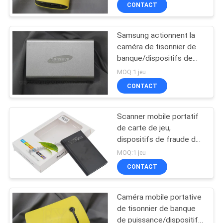
dispositifs de tisonnier
CONTACT
d'Akk CVK
CONTRÔLE
Samsung actionnent la
DE
caméra de tisonnier de
LA
banque/dispositifs de
fraude de tisonnier gris
QUALITÉ
MOQ:1 jeu
CONTACT
CONTACT
Scanner mobile portatif
de carte de jeu,
DEMANDE
dispositifs de fraude de
tisonnier noir de couleur
DE
MOQ:1 jeu
CONTACT
SOUMISSION
Caméra mobile portative
PLAN
de tisonnier de banque
DU
de puissance/dispositifs