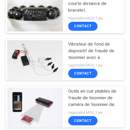
courte distance de
bracelet
d&#39;obsidienne dans
negotiable MOQ:1 jeu
des dispositifs de fraude
CONTACT
de soleil / poker
Vibrateur de fond de
dispositif de fraude de
tisonnier avec à
télécommande magique
negotiable MOQ:1 jeu
CONTACT
Outils en cuir pliables de
fraude de tisonnier de
caméra de tisonnier de
portefeuille pour l'analyse
negotiable MOQ:1 jeu
de tisonnier
CONTACT