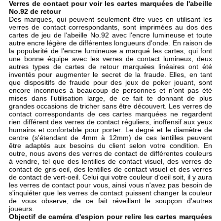
Verres de contact pour voir les cartes marquées de l'abeille
No.92 de retour
Des marques, qui peuvent seulement être vues en utilisant les
verres de contact correspondants, sont imprimées au dos des
cartes de jeu de l'abeille No.92 avec l'encre lumineuse et toute
autre encre légère de différentes longueurs d'onde. En raison de
la popularité de l'encre lumineuse a marqué les cartes, qui font
une bonne équipe avec les verres de contact lumineux, deux
autres types de cartes de retour marquées linéaires ont été
inventés pour augmenter le secret de la fraude. Elles, en tant
que dispositifs de fraude pour des jeux de poker jouant, sont
encore inconnues à beaucoup de personnes et n'ont pas été
mises dans l'utilisation large, de ce fait te donnant de plus
grandes occasions de tricher sans être découvert. Les verres de
contact correspondants de ces cartes marquées ne regardent
rien différent des verres de contact réguliers, inoffensif aux yeux
humains et confortable pour porter. Le degré et le diamètre de
centre (s'étendant de 4mm à 12mm) de ces lentilles peuvent
être adaptés aux besoins du client selon votre condition. En
outre, nous avons des verres de contact de différentes couleurs
à vendre, tel que des lentilles de contact visuel, des verres de
contact de gris-oeil, des lentilles de contact visuel et des verres
de contact de vert-oeil. Celui qui votre couleur d'oeil soit, il y aura
les verres de contact pour vous, ainsi vous n'avez pas besoin de
s'inquiéter que les verres de contact puissent changer la couleur
de vous observe, de ce fait réveillant le soupçon d'autres
joueurs.
Objectif de caméra d'espion pour relire les cartes marquées