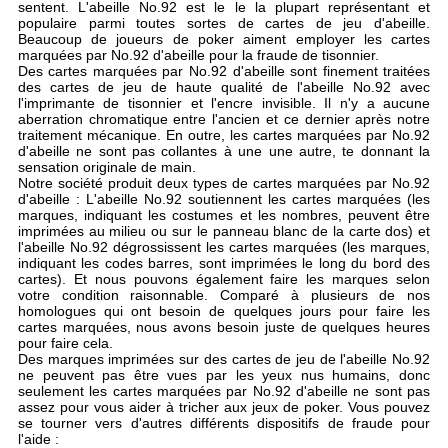
sentent. L'abeille No.92 est le le la plupart représentant et
populaire parmi toutes sortes de cartes de jeu d'abeille.
Beaucoup de joueurs de poker aiment employer les cartes
marquées par No.92 d'abeille pour la fraude de tisonnier.
Des cartes marquées par No.92 d'abeille sont finement traitées
des cartes de jeu de haute qualité de l'abeille No.92 avec
l'imprimante de tisonnier et l'encre invisible. Il n'y a aucune
aberration chromatique entre l'ancien et ce dernier après notre
traitement mécanique. En outre, les cartes marquées par No.92
d'abeille ne sont pas collantes à une une autre, te donnant la
sensation originale de main.
Notre société produit deux types de cartes marquées par No.92
d'abeille : L'abeille No.92 soutiennent les cartes marquées (les
marques, indiquant les costumes et les nombres, peuvent être
imprimées au milieu ou sur le panneau blanc de la carte dos) et
l'abeille No.92 dégrossissent les cartes marquées (les marques,
indiquant les codes barres, sont imprimées le long du bord des
cartes). Et nous pouvons également faire les marques selon
votre condition raisonnable. Comparé à plusieurs de nos
homologues qui ont besoin de quelques jours pour faire les
cartes marquées, nous avons besoin juste de quelques heures
pour faire cela.
Des marques imprimées sur des cartes de jeu de l'abeille No.92
ne peuvent pas être vues par les yeux nus humains, donc
seulement les cartes marquées par No.92 d'abeille ne sont pas
assez pour vous aider à tricher aux jeux de poker. Vous pouvez
se tourner vers d'autres différents dispositifs de fraude pour
l'aide :