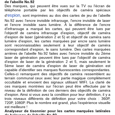
de l'abeille No.92
Des marques, qui peuvent être vues sur la TV ou l'écran de
téléphone portable par les objectifs de caméra spéciaux
espion
d'
, sont imprimées au dos des cartes de jeu de
l'
abeille
No.92 avec l'encre invisible infrarouge, l'encre invisible de laser
et l'encre invisible sans lumière. À la différence de l'encre
d'infrarouge a marqué les cartes, qui peuvent être lues par
l'objectif de caméra infrarouge d'espion, objectif de caméra
d'espion de laser (génération 2 et 5) et objectif de caméra sans
lumière d'espion, les cartes marquées par encre sans lumière
sont reconnaissables seulement à leur objectif de caméra
correspondant d'espion, le sans lumière. Des cartes marquées
arrières de l'abeille No.92 faites avec l'encre invisible du 2ème
laser de génération peuvent être lues par l'objectif de caméra
d'espion de laser de la génération 2 et 5, mais seulement le
5ème laser de caméra d'espion de laser de génération est
capable d'identifier ses marques fluorescentes correspondantes.
Celles-ci remarquent des objectifs de caméra ressemblent au
terrain communal ceux avec leur partie magique complètement
occultable et envoient des signaux utilisant WIFI. La clarté de
ces marques montrées sur l'écran peut être effectuée par le
niveau de la définition de ces derniers des objectifs de caméra
d'espion. Ainsi si vous avez la condition pour leur définition, il y a
trois niveaux différents de définition pour votre choix : 360P,
720P, 1080P. Plus le nombre est grand, plus l'expérience visuelle
est meilleure !
Analyseur de tisonnier pour les cartes marquées latérales