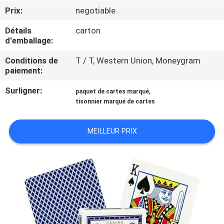
Prix:
negotiable
CONTRÔLE
Détails
carton
DE
d'emballage:
LA
Conditions de
T / T, Western Union, Moneygram
paiement:
QUALITÉ
Surligner:
,
paquet de cartes marqué
tisonnier marqué de cartes
CONTACT
MEILLEUR PRIX
DEMANDE
DE
SOUMISSION
PLAN
DU