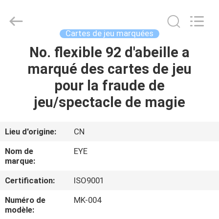
2026
EYE
Poker
Cheat
Center.
Cartes de jeu marquées
All
Rights
Reserved.
No. flexible 92 d'abeille a
APERÇU
marqué des cartes de jeu
PRODUITS
pour la fraude de
jeu/spectacle de magie
A
PROPOS
Lieu d'origine:
CN
DE
Nom de
EYE
NOUS
marque:
Certification:
ISO9001
VISITE
Numéro de
MK-004
D'USINE
modèle: