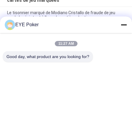
cartes de jeu marquées
Le tisonnier marqué de Modiano Cristallo de fraude de jeu
carde le résistant à l'eau de matière plastique
EYE Poker
La taille flexible de tisonnier a marqué des cartes de jeu pour la
fraude de jeu/spectacle de magie
11:27 AM
Copag de retour a marqué des plate-formes/a marqué des
cartes de jeu pour la promotion
Good day, what product are you looking for?
Catégories populaires
Tous
Cartes De Jeu 
Verres De Contact 
Marquées
Marqués De Cartes
Analyseur De 
Caméra De Tisonnier
Tisonnier
Système De Fraude 
Dispositif De Fraude 
De Baccara
De Matrices