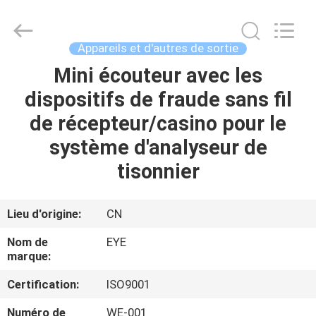
2026
EYE
Poker
Cheat
Center.
Appareils et d'autres de sortie
All
Rights
Reserved.
Mini écouteur avec les
APERÇU
dispositifs de fraude sans fil
PRODUITS
de récepteur/casino pour le
système d'analyseur de
A
tisonnier
PROPOS
DE
Lieu d'origine:
CN
NOUS
Nom de
EYE
marque:
VISITE
Certification:
ISO9001
D'USINE
Numéro de
WE-001