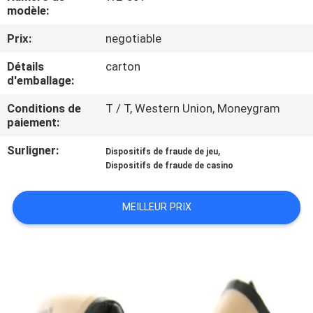
modèle:
CONTRÔLE
Prix:
negotiable
DE
Détails
carton
LA
d'emballage:
QUALITÉ
Conditions de
T / T, Western Union, Moneygram
paiement:
CONTACT
Surligner:
,
Dispositifs de fraude de jeu
Dispositifs de fraude de casino
DEMANDE
MEILLEUR PRIX
DE
SOUMISSION
PLAN
DU