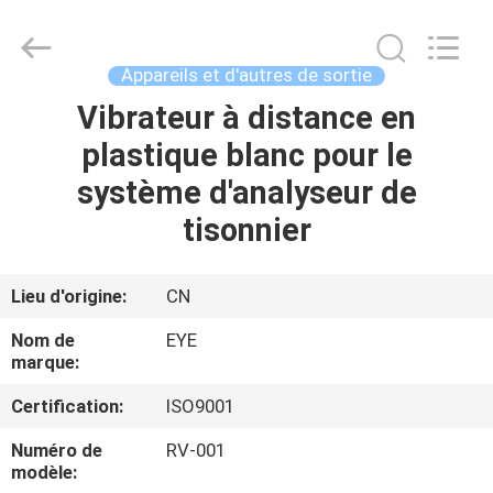
2026
EYE
Poker
Cheat
Center.
Appareils et d'autres de sortie
All
Rights
Reserved.
Vibrateur à distance en
APERÇU
plastique blanc pour le
PRODUITS
système d'analyseur de
tisonnier
A
PROPOS
Lieu d'origine:
CN
DE
Nom de
EYE
NOUS
marque:
Certification:
ISO9001
VISITE
Numéro de
RV-001
D'USINE
modèle: