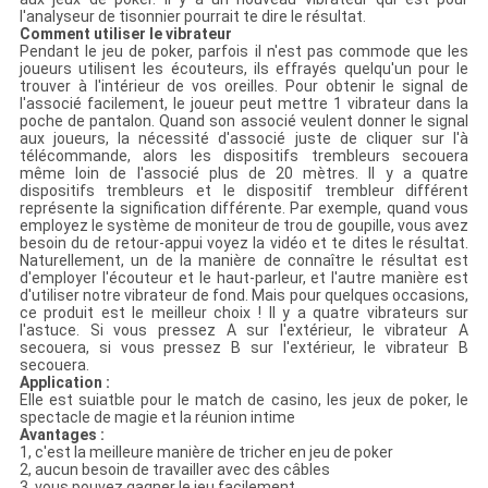
l'analyseur de tisonnier pourrait te dire le résultat.
Comment utiliser le vibrateur
Pendant le jeu de poker, parfois il n'est pas commode que les
joueurs utilisent les écouteurs, ils effrayés quelqu'un pour le
trouver à l'intérieur de vos oreilles. Pour obtenir le signal de
l'associé facilement, le joueur peut mettre 1 vibrateur dans la
poche de pantalon. Quand son associé veulent donner le signal
aux joueurs, la nécessité d'associé juste de cliquer sur l'à
télécommande, alors les dispositifs trembleurs secouera
même loin de l'associé plus de 20 mètres. Il y a quatre
dispositifs trembleurs et le dispositif trembleur différent
représente la signification différente. Par exemple, quand vous
employez le système de moniteur de trou de goupille, vous avez
besoin du de retour-appui voyez la vidéo et te dites le résultat.
Naturellement, un de la manière de connaître le résultat est
d'employer l'écouteur et le haut-parleur, et l'autre manière est
d'utiliser notre vibrateur de fond. Mais pour quelques occasions,
ce produit est le meilleur choix ! Il y a quatre vibrateurs sur
l'astuce. Si vous pressez A sur l'extérieur, le vibrateur A
secouera, si vous pressez B sur l'extérieur, le vibrateur B
secouera.
Application :
Elle est suiatble pour le match de casino, les jeux de poker, le
spectacle de magie et la réunion intime
Avantages :
1, c'est la meilleure manière de tricher en jeu de poker
2, aucun besoin de travailler avec des câbles
3, vous pouvez gagner le jeu facilement