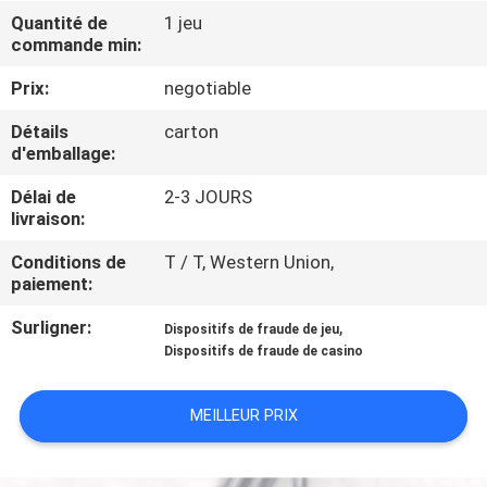
Quantité de
1 jeu
commande min:
CONTRÔLE
DE
Prix:
negotiable
LA
Détails
carton
d'emballage:
QUALITÉ
Délai de
2-3 JOURS
livraison:
CONTACT
Conditions de
T / T, Western Union,
paiement:
DEMANDE
Surligner:
,
Dispositifs de fraude de jeu
DE
Dispositifs de fraude de casino
SOUMISSION
MEILLEUR PRIX
PLAN
DU